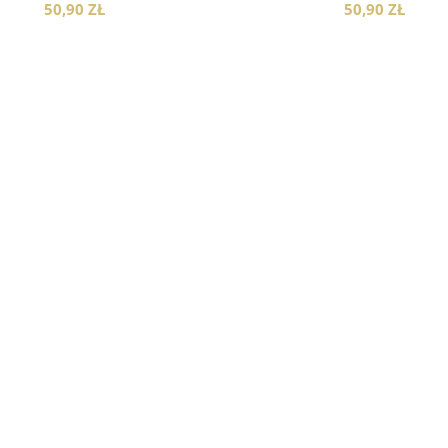
50,90 ZŁ
50,90 ZŁ
260,00 zł
119,00 zł
189,00 zł
65,00 zł
do koszyka
do koszyka
do koszyka
do koszyka