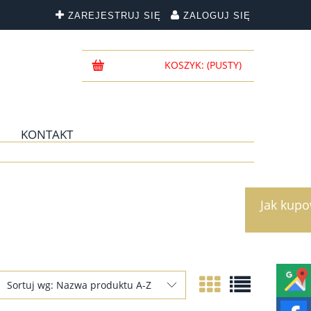
ZAREJESTRUJ SIĘ
ZALOGUJ SIĘ
KOSZYK:
(PUSTY)
KONTAKT
Jak kup
Sortuj wg:
Nazwa produktu A-Z