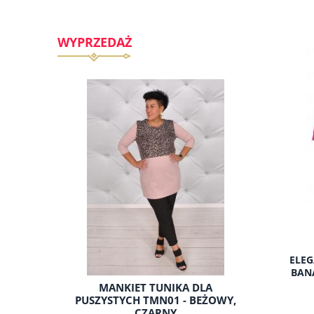
WYPRZEDAŻ
ELEG
BAN
 DLA
MANKIET TUNIKA DLA
1B (
 JASNY
PUSZYSTYCH TMN01 - BEŻOWY,
PUSZY
CZARNY