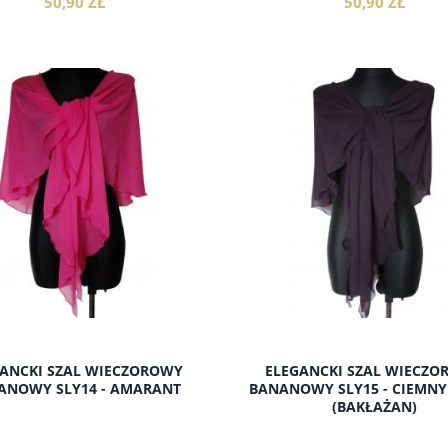
50,90 ZŁ
50,90 ZŁ
do koszyka
do koszyka
ANCKI SZAL WIECZOROWY
ELEGANCKI SZAL WIECZ
ANOWY SLY14 - AMARANT
BANANOWY SLY15 - CIEMNY
(BAKŁAŻAN)
CIĘTA) SUKIENKA DLA
SUKIENKA BAWEŁNIANA KRÓTK
STYCH SCI02 - JASNY
SBKT01 - BIAŁY, ŻÓŁTY
POPIEL, GRANAT