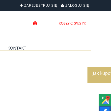
ZAREJESTRUJ SIĘ
ZALOGUJ SIĘ
KOSZYK:
(PUSTY)
KONTAKT
Jak kup