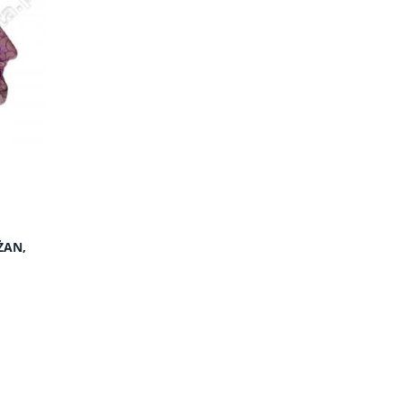
do koszyka
ŻAN,