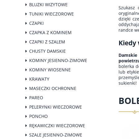
BLUZKI WIZYTOWE
Szukasz 
oryginaln
TUNIKI WIECZOROWE
dzięki cz
CZAPKI
oddychają
randce w
CZAPKA Z KOMINEM
Kiedy 
CZAPKI Z SZALEM
CHUSTY DAMSKIE
Damskie 
KOMINY JESIENNO-ZIMOWE
powietrz
bolerka d
KOMINY WIOSENNE
lub etyki
przemyśle
KRAWATY
sukienki!
MASECZKI OCHRONNE
PAREO
BOL
PELERYNKI WIECZOROWE
PONCHO
RĘKAWICZKI WIECZOROWE
SZALE JESIENNO-ZIMOWE