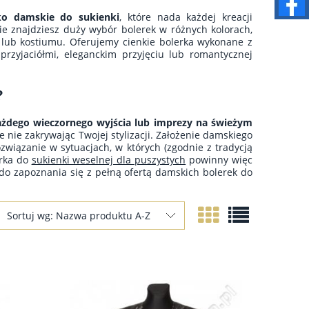
ko damskie do sukienki
, które nada każdej kreacji
e znajdziesz duży wybór bolerek w różnych kolorach,
i lub kostiumu. Oferujemy cienkie bolerka wykonane z
rzyjaciółmi, eleganckim przyjęciu lub romantycznej
?
ażdego wieczornego wyjścia lub imprezy na świeżym
nie zakrywając Twojej stylizacji. Założenie damskiego
wiązanie w sytuacjach, w których (zgodnie z tradycją
erka do
sukienki weselnej dla puszystych
powinny więc
do zapoznania się z pełną ofertą damskich bolerek do
Sortuj wg:
Nazwa produktu A-Z