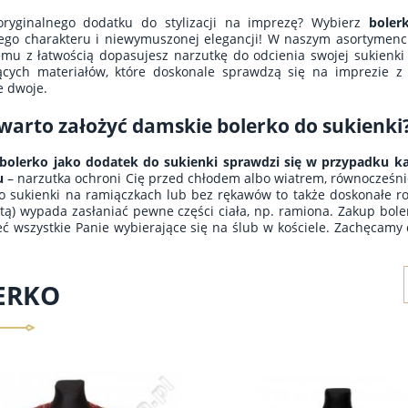
oryginalnego dodatku do stylizacji na imprezę? Wybierz
boler
ego charakteru i niewymuszonej elegancji! W naszym asortymenci
emu z łatwością dopasujesz narzutkę do odcienia swojej sukienk
cych materiałów, które doskonale sprawdzą się na imprezie z p
e dwoje.
warto założyć damskie bolerko do sukienki
bolerko jako dodatek do sukienki sprawdzi się w przypadku k
u
– narzutka ochroni Cię przed chłodem albo wiatrem, równocześnie 
o sukienki na ramiączkach lub bez rękawów to także doskonałe roz
etą) wypada zasłaniać pewne części ciała, np. ramiona. Zakup bol
ć wszystkie Panie wybierające się na ślub w kościele. Zachęcamy 
ERKO