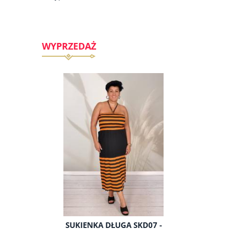
WYPRZEDAŻ
DLA
SUKIENKA DŁUGA SKD07 -
SZYFON 