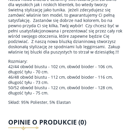
dla wysokich jak i niskich klientek, bo wtedy tworzy
świetną stylizację jako tunika. Jeżeli zdecydujesz się
zamówić właśnie ten model, to gwarantujemy Ci pełną
satysfakcję. Zastanów się dobrze nad kolorem, bo na
pewno przyda Ci się kilka, Twój wybór! Czy chcesz być w
pełni usatysfakcjonowana i prezentować się przez cały rok
wśród swojego otoczenia, które zapewne będzie Cię
podziwiać. Z naszą nowa bluzką dzianinową stworzysz
doskonałą stylizację ze spodniami lub legginsami. Zakup
właśnie tej bluzki dla puszystych to strzał w dziesiątkę.!!!
Rozmiary:
42/44 obwód biustu - 102 cm, obwód bioder - 106 cm,
długość tyłu - 70 cm.
46/48 obwód biustu - 112 cm, obwód bioder - 116 cm,
długość tyłu - 73 cm.
50/52 obwód biustu - 122 cm, obwód bioder - 128 cm,
długość tyłu - 75 cm.
Skład: 95% Poliester, 5% Elastan
OPINIE O PRODUKCIE (0)