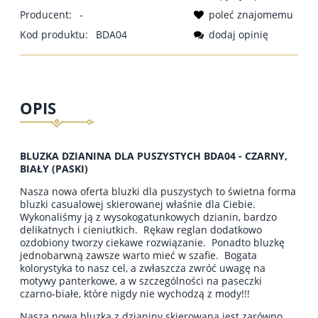
Producent:
-
poleć znajomemu
Kod produktu:
BDA04
dodaj opinię
OPIS
BLUZKA DZIANINA DLA PUSZYSTYCH BDA04 - CZARNY,
BIAŁY (PASKI)
Nasza nowa oferta bluzki dla puszystych to świetna forma
bluzki casualowej skierowanej właśnie dla Ciebie.
Wykonaliśmy ją z wysokogatunkowych dzianin, bardzo
delikatnych i cieniutkich. Rękaw reglan dodatkowo
ozdobiony tworzy ciekawe rozwiązanie. Ponadto bluzkę
jednobarwną zawsze warto mieć w szafie. Bogata
kolorystyka to nasz cel, a zwłaszcza zwróć uwagę na
motywy panterkowe, a w szczególności na paseczki
czarno-białe, które nigdy nie wychodzą z mody!!!
Nasza nowa bluzka z dzianiny skierowana jest zarówno