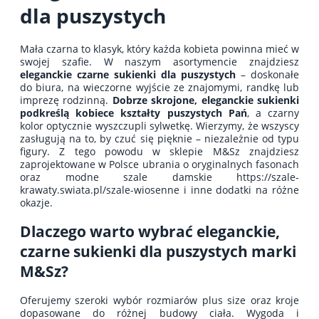
dla puszystych
Mała czarna to klasyk, który każda kobieta powinna mieć w
swojej szafie. W naszym asortymencie znajdziesz
eleganckie czarne sukienki dla puszystych
– doskonałe
do biura, na wieczorne wyjście ze znajomymi, randkę lub
imprezę rodzinną.
Dobrze skrojone, eleganckie sukienki
podkreślą kobiece kształty puszystych Pań
, a czarny
kolor optycznie wyszczupli sylwetkę. Wierzymy, że wszyscy
zasługują na to, by czuć się pięknie – niezależnie od typu
figury. Z tego powodu w sklepie M&Sz znajdziesz
zaprojektowane w Polsce ubrania o oryginalnych fasonach
oraz modne szale damskie https://szale-
krawaty.swiata.pl/szale-wiosenne i inne dodatki na różne
okazje.
Dlaczego warto wybrać eleganckie,
czarne sukienki dla puszystych marki
M&Sz?
Oferujemy szeroki wybór rozmiarów plus size oraz kroje
dopasowane do różnej budowy ciała. Wygoda i