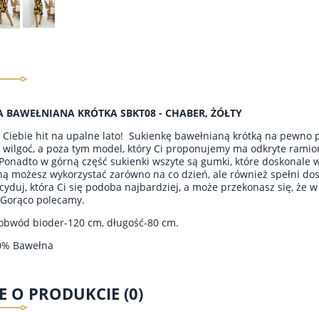
A BAWEŁNIANA KRÓTKA SBKT08 - CHABER, ŻÓŁTY
Ciebie hit na upalne lato! Sukienkę bawełnianą krótką na pewno 
 wilgoć, a poza tym model, który Ci proponujemy ma odkryte ramion
 Ponadto w górną część sukienki wszyte są gumki, które doskonale
ą możesz wykorzystać zarówno na co dzień, ale również spełni dosko
yduj, która Ci się podoba najbardziej, a może przekonasz się, że w 
 Gorąco polecamy.
obwód bioder-120 cm, długość-80 cm.
00% Bawełna
E O PRODUKCIE (0)