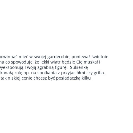
powinnaś mieć w swojej garderobie, ponieważ świetnie
a co spowoduje, że lekki wiatr będzie Cię muskał i
 wyeksponują Twoją zgrabną figurę. Sukienkę
nałą rolę np. na spotkania z przyjaciółmi czy grilla.
tak niskiej cenie chcesz być posiadaczką kilku