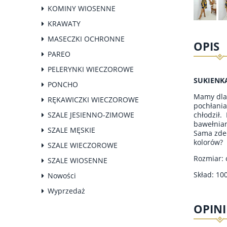
KOMINY WIOSENNE
KRAWATY
MASECZKI OCHRONNE
OPIS
PAREO
PELERYNKI WIECZOROWE
SUKIENK
PONCHO
Mamy dla 
RĘKAWICZKI WIECZOROWE
pochłania
chłodził.
SZALE JESIENNO-ZIMOWE
bawełnian
SZALE MĘSKIE
Sama zdec
kolorów?
SZALE WIECZOROWE
Rozmiar: 
SZALE WIOSENNE
Skład: 1
Nowości
Wyprzedaż
OPINI