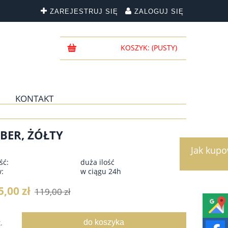
ZAREJESTRUJ SIĘ
ZALOGUJ SIĘ
KOSZYK:
(PUSTY)
KONTAKT
BER, ŻÓŁTY
Jak kup
ść:
duża ilość
w:
w ciągu 24h
5,00 zł
119,00 zł
do koszyka
.