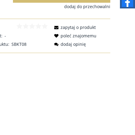
dodaj do przechowalni
zapytaj o produkt
t:
-
poleć znajomemu
uktu:
SBKT08
dodaj opinię