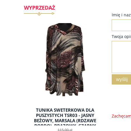
WYPRZEDAŻ
Imię i na
Twoja opi
wyślij
NA DLA
TUNIKA SWETERKOWA DLA
SUKIENK
ERWONY,
PUSZYSTYCH TSR03 - JASNY
SBKT
Zachęcamy
BEŻOWY, MARSALA (RDZAWE
BORDO), BRĄZOWY, CZARNY
115,00 zł