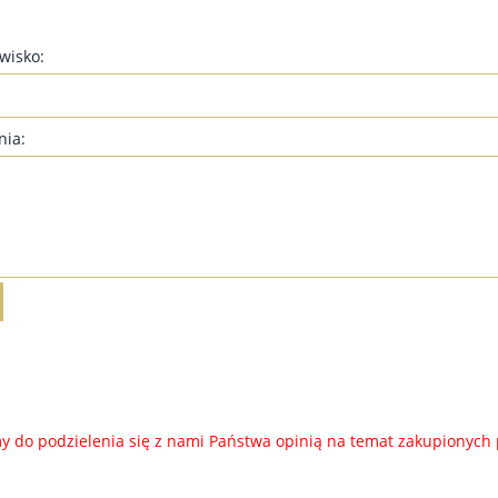
zwisko:
nia:
A BAWEŁNIANA KRÓTKA
TUNIKA ASYMETRIA DLA
08 - CHABER, ŻÓŁTY
PUSZYSTYCH AST06 - DŻINSOWY
 do podzielenia się z nami Państwa opinią na temat zakupionych
CZERWONY
119,00 zł
99,00 zł