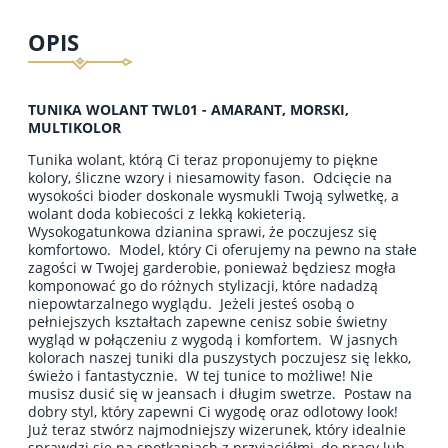
OPIS
TUNIKA WOLANT TWL01 - AMARANT, MORSKI,
MULTIKOLOR
Tunika wolant, którą Ci teraz proponujemy to piękne
kolory, śliczne wzory i niesamowity fason. Odcięcie na
wysokości bioder doskonale wysmukli Twoją sylwetkę, a
wolant doda kobiecości z lekką kokieterią.
Wysokogatunkowa dzianina sprawi, że poczujesz się
komfortowo. Model, który Ci oferujemy na pewno na stałe
zagości w Twojej garderobie, ponieważ będziesz mogła
komponować go do różnych stylizacji, które nadadzą
niepowtarzalnego wyglądu. Jeżeli jesteś osobą o
pełniejszych kształtach zapewne cenisz sobie świetny
wygląd w połączeniu z wygodą i komfortem. W jasnych
kolorach naszej tuniki dla puszystych poczujesz się lekko,
świeżo i fantastycznie. W tej tunice to możliwe! Nie
musisz dusić się w jeansach i długim swetrze. Postaw na
dobry styl, który zapewni Ci wygodę oraz odlotowy look!
Już teraz stwórz najmodniejszy wizerunek, który idealnie
sprawdzi się na spotkaniach z przyjaciółmi, do pracy lub