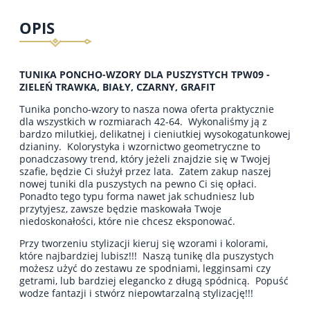
OPIS
TUNIKA PONCHO-WZORY DLA PUSZYSTYCH TPW09 -
ZIELEŃ TRAWKA, BIAŁY, CZARNY, GRAFIT
Tunika poncho-wzory to nasza nowa oferta praktycznie
dla wszystkich w rozmiarach 42-64. Wykonaliśmy ją z
bardzo milutkiej, delikatnej i cieniutkiej wysokogatunkowej
dzianiny. Kolorystyka i wzornictwo geometryczne to
ponadczasowy trend, który jeżeli znajdzie się w Twojej
szafie, będzie Ci służył przez lata. Zatem zakup naszej
nowej tuniki dla puszystych na pewno Ci się opłaci.
Ponadto tego typu forma nawet jak schudniesz lub
przytyjesz, zawsze będzie maskowała Twoje
niedoskonałości, które nie chcesz eksponować.
Przy tworzeniu stylizacji kieruj się wzorami i kolorami,
które najbardziej lubisz!!! Naszą tunikę dla puszystych
możesz użyć do zestawu ze spodniami, legginsami czy
getrami, lub bardziej elegancko z długą spódnicą. Popuść
wodze fantazji i stwórz niepowtarzalną stylizację!!!