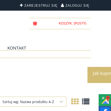
ZAREJESTRUJ SIĘ
ZALOGUJ SIĘ
KOSZYK:
(PUSTY)
KONTAKT
Jak kup
Sortuj wg:
Nazwa produktu A-Z