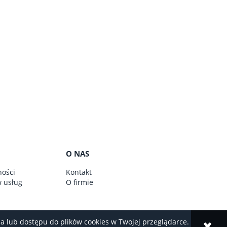
O NAS
ności
Kontakt
w usług
O firmie
nia lub dostępu do plików cookies w Twojej przeglądarce.