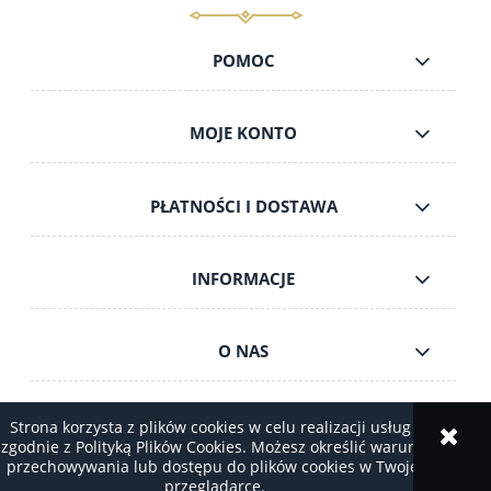
POMOC
do koszyka
MOJE KONTO
PŁATNOŚCI I DOSTAWA
INFORMACJE
O NAS
Strona korzysta z plików cookies w celu realizacji usług i
zgodnie z Polityką Plików Cookies. Możesz określić warunki
pokaż pełną wersję strony
przechowywania lub dostępu do plików cookies w Twojej
przeglądarce.