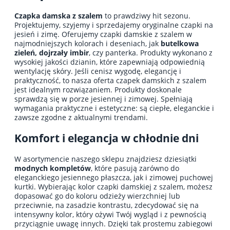
Czapka damska z szalem
to prawdziwy hit sezonu.
Projektujemy, szyjemy i sprzedajemy oryginalne czapki na
jesień i zimę. Oferujemy czapki damskie z szalem w
najmodniejszych kolorach i deseniach, jak
butelkowa
zieleń, dojrzały imbir
, czy panterka. Produkty wykonano z
wysokiej jakości dzianin, które zapewniają odpowiednią
wentylację skóry. Jeśli cenisz wygodę, elegancję i
praktyczność, to nasza oferta czapek damskich z szalem
jest idealnym rozwiązaniem. Produkty doskonale
sprawdzą się w porze jesiennej i zimowej. Spełniają
wymagania praktyczne i estetyczne: są ciepłe, eleganckie i
zawsze zgodne z aktualnymi trendami.
Komfort i elegancja w chłodnie dni
W asortymencie naszego sklepu znajdziesz dziesiątki
modnych kompletów
, które pasują zarówno do
eleganckiego jesiennego płaszcza, jak i zimowej puchowej
kurtki. Wybierając kolor czapki damskiej z szalem, możesz
dopasować go do koloru odzieży wierzchniej lub
przeciwnie, na zasadzie kontrastu, zdecydować się na
intensywny kolor, który ożywi Twój wygląd i z pewnością
przyciągnie uwagę innych. Dzięki tak prostemu zabiegowi