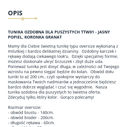
OPIS
TUNIKA OZDOBNA DLA PUSZYSTYCH TTW01 - JASNY
POPIEL, KORONKA GRANAT
Mamy dla Ciebie świetną tunikę typu oversize wykonaną z
milutkiej i bardzo delikatnej dzianiny. Ozdobny karczek i
rękawy dodają ciekawego look'u. Dzięki specjalnej formie,
możesz doskonale ukryć brzuszek i zbyt duże uda.
Ponieważ tunika jest dosyć długa, w zależności od Twojego
wzrostu na pewno sięgać będzie do kolan. Obwód dołu
tuniki to aż 200 cm., czyli spokojnie wystarczy do
maskowania Twoich nadmiarów a jednocześnie będziesz
bardzo dobrze wyglądać i czuć się wygodnie. Nasza
tunika ozdobna dla puszystych to świetna oferta.
Zdecyduj tylko, który kolor. Gorąco polecamy!
Rozmiar oversize:
- obwód biustu - 140cm.
- obwód bioder - 200cm.
- długość rękawa - 60cm.