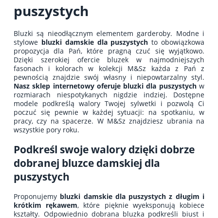
puszystych
Bluzki są nieodłącznym elementem garderoby. Modne i
stylowe
bluzki damskie dla puszystych
to obowiązkowa
propozycja dla Pań, które pragną czuć się wyjątkowo.
Dzięki szerokiej ofercie bluzek w najmodniejszych
fasonach i kolorach w kolekcji M&Sz każda z Pań z
pewnością znajdzie swój własny i niepowtarzalny styl.
Nasz sklep internetowy oferuje bluzki dla puszystych
w
rozmiarach niespotykanych nigdzie indziej. Dostępne
modele podkreślą walory Twojej sylwetki i pozwolą Ci
poczuć się pewnie w każdej sytuacji: na spotkaniu, w
pracy, czy na spacerze. W M&Sz znajdziesz ubrania na
wszystkie pory roku.
Podkreśl swoje walory dzięki dobrze
dobranej bluzce damskiej dla
puszystych
Proponujemy
bluzki damskie dla puszystych z długim i
krótkim rękawem
, które pięknie wyeksponują kobiece
kształty. Odpowiednio dobrana bluzka podkreśli biust i