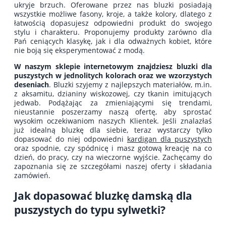
ukryje brzuch. Oferowane przez nas bluzki posiadają
wszystkie możliwe fasony, kroje, a także kolory, dlatego z
łatwością dopasujesz odpowiedni produkt do swojego
stylu i charakteru. Proponujemy produkty zarówno dla
Pań ceniących klasykę, jak i dla odważnych kobiet, które
nie boją się eksperymentować z modą.
W naszym sklepie internetowym znajdziesz bluzki dla
puszystych w jednolitych kolorach oraz we wzorzystych
deseniach
. Bluzki szyjemy z najlepszych materiałów, m.in.
z aksamitu, dzianiny wiskozowej, czy tkanin imitujących
jedwab. Podążając za zmieniającymi się trendami,
nieustannie poszerzamy naszą ofertę, aby sprostać
wysokim oczekiwaniom naszych Klientek. Jeśli znalazłaś
już idealną bluzkę dla siebie, teraz wystarczy tylko
dopasować do niej odpowiedni
kardigan dla puszystych
oraz spodnie, czy spódnicę i masz gotową kreację na co
dzień, do pracy, czy na wieczorne wyjście. Zachęcamy do
zapoznania się ze szczegółami naszej oferty i składania
zamówień.
Jak dopasować bluzkę damską dla
puszystych do typu sylwetki?