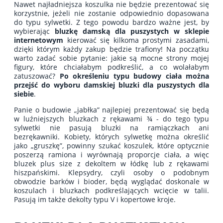
Nawet najładniejsza koszulka nie będzie prezentować się
korzystnie, jeżeli nie zostanie odpowiednio dopasowana
do typu sylwetki. Z tego powodu bardzo ważne jest, by
wybierając
bluzkę damską dla puszystych w sklepie
internetowym
kierować się kilkoma prostymi zasadami,
dzięki którym każdy zakup będzie trafiony! Na początku
warto zadać sobie pytanie: jakie są mocne strony mojej
figury, które chciałabym podkreślić, a co wolałabym
zatuszować?
Po określeniu typu budowy ciała można
przejść do wyboru damskiej bluzki dla puszystych dla
siebie
.
Panie o budowie „jabłka” najlepiej prezentować się będą
w luźniejszych bluzkach z rękawami ¾ - do tego typu
sylwetki nie pasują bluzki na ramiączkach ani
bezrękawniki. Kobiety, których sylwetkę można określić
jako „gruszkę”, powinny szukać koszulek, które optycznie
poszerzą ramiona i wyrównają proporcje ciała, a więc
bluzek plus size z dekoltem w łódkę lub z rękawami
hiszpańskimi. Klepsydry, czyli osoby o podobnym
obwodzie barków i bioder, będą wyglądać doskonale w
koszulach i bluzkach podkreślających wcięcie w talii.
Pasują im także dekolty typu V i kopertowe kroje.