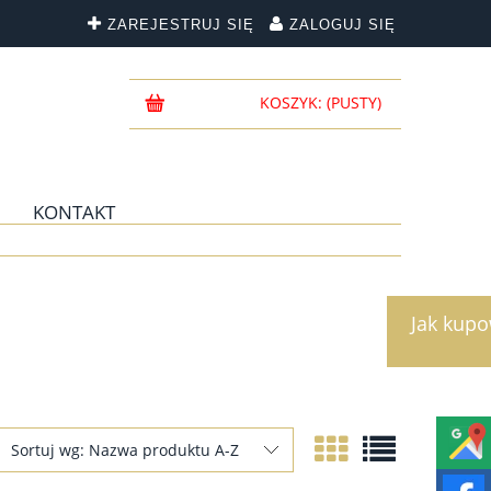
ZAREJESTRUJ SIĘ
ZALOGUJ SIĘ
KOSZYK:
(PUSTY)
KONTAKT
Jak kup
Sortuj wg:
Nazwa produktu A-Z