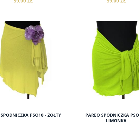
39,00 ZŁ
39,00 ZŁ
do koszyka
do koszyka
 SPÓDNICZKA PSO10 - ŻÓŁTY
PAREO SPÓDNICZKA PSO
LIMONKA