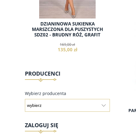
KI DLA
DZIANINOWA SUKIENKA
TUNIKA
 ECRU,
MARSZCZONA DLA PUSZYSTYCH
DLA PUS
WY
SDZ02 - BRUDNY RÓŻ, GRAFIT
169,00 zł
135,00 zł
PRODUCENCI
do koszyka
Wybierz producenta
PAR
ZALOGUJ SIĘ