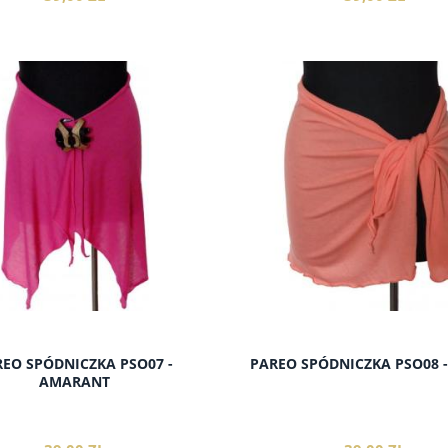
 DRESOWA ASYMETRIA
LETNIA SUKIENKA DLA
ZYSTYCH TAD04 - KHAKI
PUSZYSTYCH KRÓTKI RĘKAW
SLKR01
do koszyka
do koszyka
115,00 zł
169,00 zł
65,00 zł
135,00 zł
do koszyka
do koszyka
EO SPÓDNICZKA PSO07 -
PAREO SPÓDNICZKA PSO08 
AMARANT