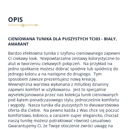
OPIS
CIENIOWANA TUNIKA DLA PUSZYSTYCH TCI03 - BIAŁY,
AMARANT
Bardzo efektowna tunika z szyfonu cieniowanego zapewni
Ci ciekawy look. Niepowtarzalne zestawy kolorystyczne-to
atut w tworzeniu ciekawych połączeń. Na przykład na
jedno spotkanie możesz dobrać spodnie lub spódnicę do
jednego koloru a na następne do drugiego. Tym
sposobem zawsze prezentujesz nową kreację.
Wewnętrzna warstwa wykonana z milutkiej dzianiny
zapewni komfort w użytkowaniu. Jest to specjalnie
wyselekcjonowana przez nas kolekcja tunik cieniowanych
pod kątem ponadczasowego stylu, jednocześnie komfortu
i wygody. Nasza tunika dla puszystych to dwuwarstwowa
oferta dla Ciebie. Na pewno każda z Was chce się poczuć
komfortowo, kobieco, a zarazem super elegancko, chociaż
naszą tunikę możesz potraktować również casualowo.
Gwarantujemy Ci, że Twoje otoczenie zwróci uwagę na