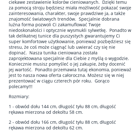
ciekawe zestawienie kolorów cieniowanych. Dzięki temu
za pomocą stroju będziesz miała możliwość pokazać swoje
zainteresowania, charakter, swoj
e prawdziwe ja, a także
znajomość światowych trendów. Specjalnie dobrana
luźna forma pozwoli Ci zakamuflować Twoje
niedoskonałości i optycznie wysmukli sylwetkę. Ponadto w
tak delikatnej tunice dla puszystych gwarantujemy Ci
super komfortowe użytkowanie, ponieważ pozbędziesz się
stresu, że coś może ciągnąć lub uwierać czy się nie
dopinać. Nasza tunika cieniowana została
zaprojektowana specjalnie dla Ciebie z myślą o wygodzie.
Koniecznie musisz pomyśleć o jej zakupie, żeby docenić
jej wartość. Ponadto przemawia tutaj ekonomia, ponieważ
jest to nasza nowa oferta całoroczna. Możesz się w niej
prezentować w ciągu czterech pór roku. Gorąco
polecamy!!!
Rozmiary:
1 - obwód dołu 144 cm, długość tyłu 88 cm, długość
rękawa mierzona od dekoltu 58 cm.
2 - obwód dołu 166 cm, długość tyłu 88 cm, długość
rękawa mierzona od dekoltu 62 cm.