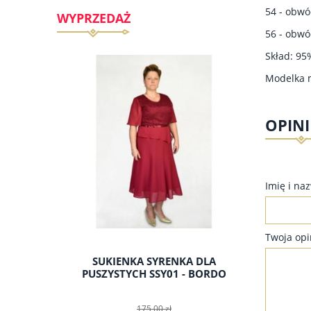
54 - obwó
WYPRZEDAŻ
56 - obwó
Skład: 95
Modelka m
OPINI
Imię i na
Twoja opi
A DLA
SUKIENKA SYRENKA DLA
BEST T
 JASNY
PUSZYSTYCH SSY01 - BORDO
T
CZARNY,
175,00 zł