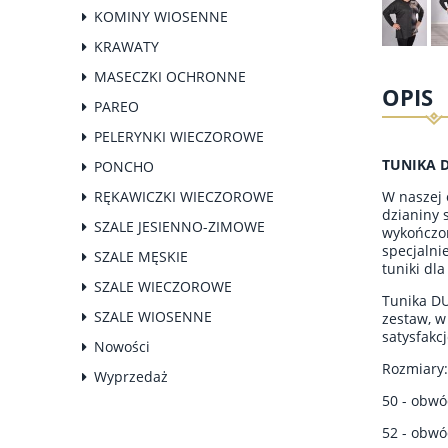
KOMINY WIOSENNE
KRAWATY
MASECZKI OCHRONNE
OPIS
PAREO
PELERYNKI WIECZOROWE
TUNIKA D
PONCHO
RĘKAWICZKI WIECZOROWE
W naszej 
dzianiny 
SZALE JESIENNO-ZIMOWE
wykończon
specjalni
SZALE MĘSKIE
tuniki dl
SZALE WIECZOROWE
Tunika DU
SZALE WIOSENNE
zestaw, w
satysfakc
Nowości
Rozmiary:
Wyprzedaż
50 - obwó
52 - obwó