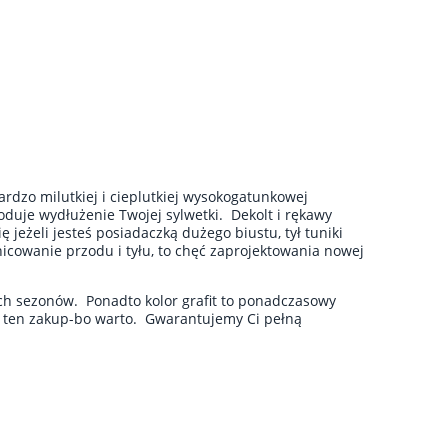
rdzo milutkiej i cieplutkiej wysokogatunkowej
duje wydłużenie Twojej sylwetki. Dekolt i rękawy
eżeli jesteś posiadaczką dużego biustu, tył tuniki
icowanie przodu i tyłu, to chęć zaprojektowania nowej
ch sezonów. Ponadto kolor grafit to ponadczasowy
l ten zakup-bo warto. Gwarantujemy Ci pełną