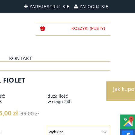
ZAREJESTRUJ SIĘ
ZALOGUJ SIĘ
KOSZYK:
(PUSTY)
KONTAKT
 FIOLET
Jak kup
ść:
duża ilość
w:
w ciągu 24h
5,00 zł
99,00 zł
: