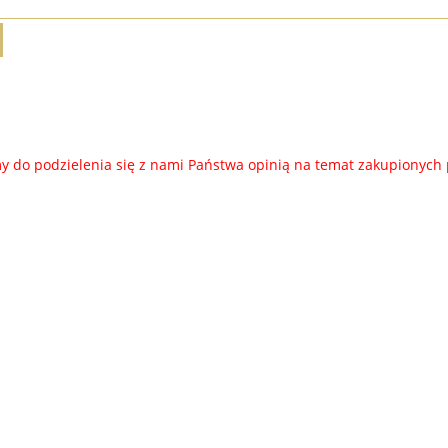
79,00 zł
89,00 zł
do koszyka
do koszyka
 do podzielenia się z nami Państwa opinią na temat zakupionych