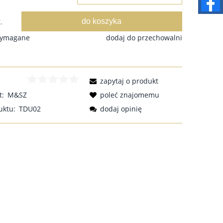
do koszyka
.
wymagane
dodaj do przechowalni
zapytaj o produkt
t:
M&SZ
poleć znajomemu
uktu:
TDU02
dodaj opinię