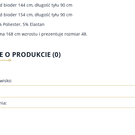
d bioder 144 cm, długość tyłu 90 cm
d bioder 154 cm, długość tyłu 90 cm
% Poliester, 5% Elastan
a 168 cm wzrostu i prezentuje rozmiar 48.
E O PRODUKCIE (0)
zwisko:
nia:
UNIKA DLA PUSZYSTYCH
BLIŹNIAK TUNIKA DLA
ST04 - DŻINSOWY
PUSZYSTYCH BDW03 - SZARY,
NIEBIESKI
119,00 zł
139,00 zł