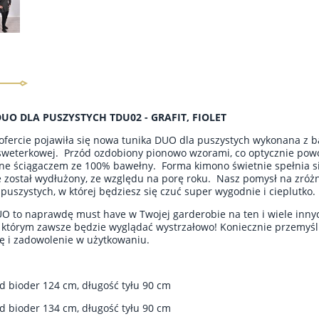
UO DLA PUSZYSTYCH TDU02 - GRAFIT, FIOLET
ofercie pojawiła się nowa tunika DUO dla puszystych wykonana z ba
sweterkowej. Przód ozdobiony pionowo wzorami, co optycznie powo
e ściągaczem ze 100% bawełny. Forma kimono świetnie spełnia się j
e został wydłużony, ze względu na porę roku. Nasz pomysł na zróżn
a puszystych, w której będziesz się czuć super wygodnie i cieplutko.
O to naprawdę must have w Twojej garderobie na ten i wiele inny
 którym zawsze będzie wyglądać wystrzałowo! Koniecznie przemyś
ję i zadowolenie w użytkowaniu.
d bioder 124 cm, długość tyłu 90 cm
d bioder 134 cm, długość tyłu 90 cm