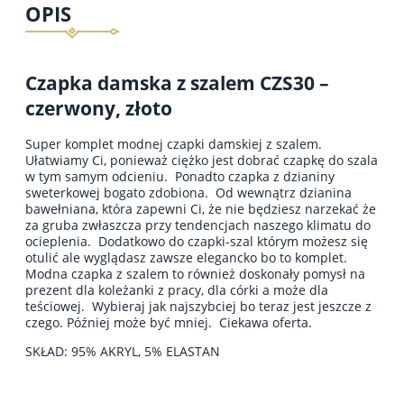
OPIS
Czapka damska z szalem CZS30 –
czerwony, złoto
Super komplet modnej czapki damskiej z szalem.
Ułatwiamy Ci, ponieważ ciężko jest dobrać czapkę do szala
w tym samym odcieniu. Ponadto czapka z dzianiny
sweterkowej bogato zdobiona. Od wewnątrz dzianina
bawełniana, która zapewni Ci, że nie będziesz narzekać że
za gruba zwłaszcza przy tendencjach naszego klimatu do
ocieplenia. Dodatkowo do czapki-szal którym możesz się
otulić ale wyglądasz zawsze elegancko bo to komplet.
Modna czapka z szalem to również doskonały pomysł na
prezent dla koleżanki z pracy, dla córki a może dla
teściowej. Wybieraj jak najszybciej bo teraz jest jeszcze z
czego. Później może być mniej. Ciekawa oferta.
SKŁAD: 95% AKRYL, 5% ELASTAN