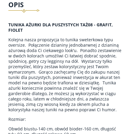
OPIS
TUNIKA AŻURKI DLA PUSZYSTYCH TAŻ08 - GRAFIT,
FIOLET
Kolejna nasza propozycja to tunika sweterkowa typu
oversize. Połączenie dzianiny jednobarwnej z dzianiną
ażurową doda Ci ciekawego look'u. Ponadto zestawienie
w dwóch kolorach umożliwi Ci łatwiej dobrać spodnie,
spódnicę, getry czy legginsy na dół. Wystarczy tylko
przemyśleć, który zestaw kolorystyczny jest Twoim
wymarzonym. Gorąco zachęcamy Cię do zakupu naszej
tuniki dla puszystych, ponieważ inwestycja w akurat ten
model na pewno będzie trafiona w dziesiątkę. Tunika
ażurki koniecznie powinna znaleźć się w Twojej
garderobie dlatego, że możesz ją wykorzystać w ciągu
całego roku, latem w chłodniejsze dni, a zwłaszcza
jesienią, zimą czy wiosną kiedy za oknem plucha a
kolorystyka naszej tuniki na pewno poprawi Ci humor.
Rozmiar:
Obwód biustu-140 cm, obwód bioder-160 cm, długość