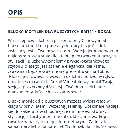
OPIS
BLUZKA MOTYLEK DLA PUSZYSTYCH BMT11 - KORAL
W naszej nowej kolekcji prezentujemy Ci nowy model
bluzki lub tuniki dla puszystych, który bezpośrednio
związany jest z Twoim wzrostem. Wersja jednobarwna to
najlepsze rozwiązanie dla Ciebie przy tworzeniu nowych
stylizacji. Bluzkę wykonaliśmy z wysokogatunkowego
szyfonu, dlatego jest szalenie elegancka, delikatna,
zwiewna i będzie świetnie się prezentować na Tobie.
Bluzka jest dwuwarstwowa, a ozdobny podwójny rękaw
dodaje szyku całości. Dekolt V idealnie wysmukli Twoją
szyję, a poszerzony dół ukryje Twój brzuszek i inne
mankamenty, które chcesz zatuszować.
Bluzkę motylek dla puszystych możesz wykorzystać w
ciągu wiosny, latem i wczesną jesienią. Doskonale nadaje
się do żakietu, a w chłodniejsze dni możesz stworzyć
stylizację z kardiganem-narzutką, którą możesz kupić
również w naszym sklepie internetowym. Zadecyduj
sama, który kolor najbardziej Ci odpowiada i stwórz nowy