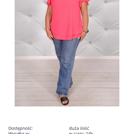
Dostępność:
duża ilość
Wysyłka w:
w ciągu 24h