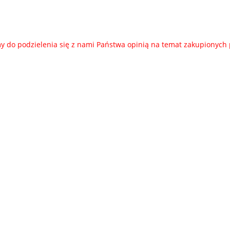
135,00 zł
79,00 zł
 do podzielenia się z nami Państwa opinią na temat zakupionych
do koszyka
do koszyka