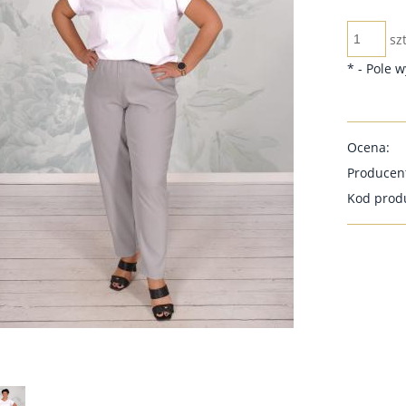
szt
*
- Pole 
Ocena:
Producen
Kod prod