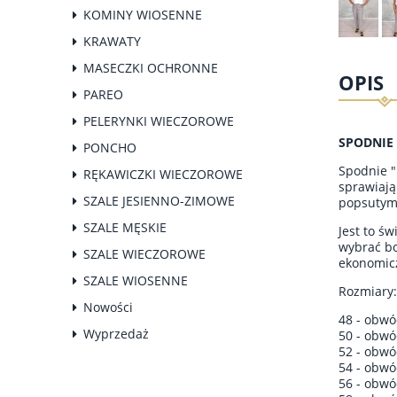
KOMINY WIOSENNE
KRAWATY
MASECZKI OCHRONNE
OPIS
PAREO
PELERYNKI WIECZOROWE
SPODNIE 
PONCHO
Spodnie "
RĘKAWICZKI WIECZOROWE
sprawiają
SZALE JESIENNO-ZIMOWE
popsutym
SZALE MĘSKIE
Jest to ś
wybrać bo
SZALE WIECZOROWE
ekonomicz
SZALE WIOSENNE
Rozmiary:
Nowości
48 - obwó
Wyprzedaż
50 - obwó
52 - obwó
54 - obwó
56 - obwó