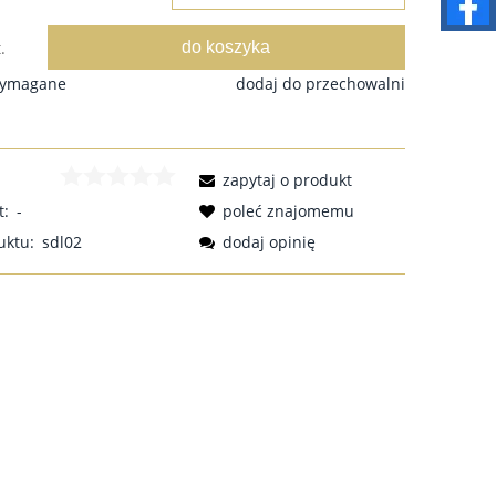
do koszyka
.
wymagane
dodaj do przechowalni
zapytaj o produkt
t:
-
poleć znajomemu
uktu:
sdl02
dodaj opinię