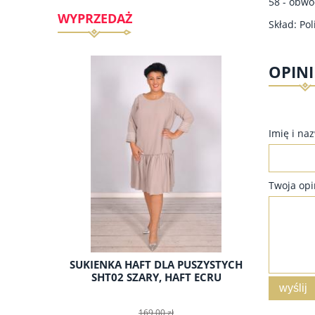
58 - obwó
WYPRZEDAŻ
Skład: Po
OPINI
Imię i na
Twoja opi
KI DLA
SUKIENKA HAFT DLA PUSZYSTYCH
SUKIE
- RÓŻ
SHT02 SZARY, HAFT ECRU
PU
wyślij
Y
169,00 zł