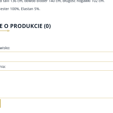
d talii 136 cm, obwód bioder 140 cm, długość nogawki 102 cm.
liester 100%, Elastan 5%.
E O PRODUKCIE (0)
zwisko:
nia:
NKA PLISOWANA DLA
TUNIKA OZDOBNA DLA
SZYSTYCH PLS02 -
PUSZYSTYCH TTW01 - JASNY
CAPPUCCINO
POPIEL, KORONKA GRANAT
175,00 zł
105,00 zł