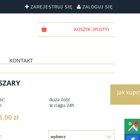
ZAREJESTRUJ SIĘ
ZALOGUJ SIĘ
KOSZYK:
(PUSTY)
KONTAKT
 SZARY
Jak kup
ść:
duża ilość
w:
w ciągu 24h
5,00 zł
: