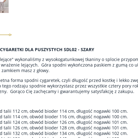
CYGARETKI DLA PUSZYSTYCH SDL02 - SZARY
lejące" wykonaliśmy z wysokogatunkowej tkaniny o splocie przypomi
 wrażenie lejących. Góra spodni wykończona paskiem z gumą co uła
 zamkiem masz z głowy.
wietna forma spodni cygaretek, czyli długość przed kostkę i lekko z
 tego rodzaju spodnie wykorzystasz przez wszystkie cztery pory rok
ny. Gorąco Cię zachęcamy i gwarantujemy satysfakcję z zakupu.
d talii 112 cm, obwód bioder 114 cm, długość nogawki 100 cm.
d talii 114 cm, obwód bioder 116 cm, długość nogawki 100 cm.
d talii 124 cm, obwód bioder 126 cm, długość nogawki 101 cm.
d talii 126 cm, obwód bioder 128 cm, długość nogawki 101 cm.
d talii 132 cm, obwód bioder 134 cm, długość nogawki 102 cm.