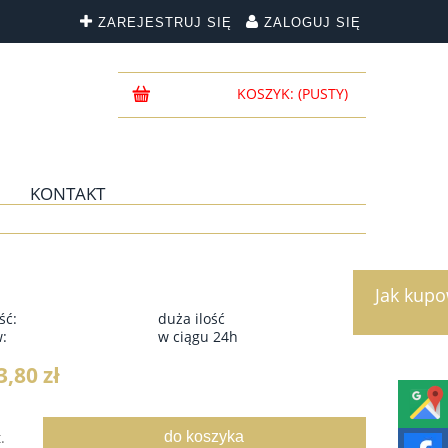
ZAREJESTRUJ SIĘ
ZALOGUJ SIĘ
KOSZYK:
(PUSTY)
KONTAKT
Jak kup
ść:
duża ilość
w:
w ciągu 24h
3,80 zł
do koszyka
.