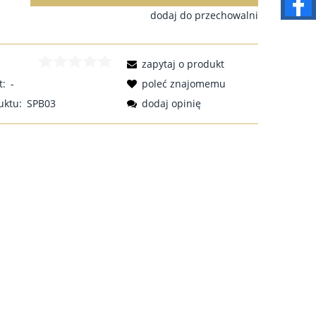
dodaj do przechowalni
zapytaj o produkt
t:
-
poleć znajomemu
uktu:
SPB03
dodaj opinię