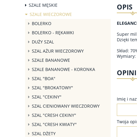
SZALE MĘSKIE
OPIS
SZALE WIECZOROWE
ELEGANC
BOLERKO
BOLERKO - RĘKAWKI
Super mil
Dzięki te
DUŻY SZAL
Skład: 70
SZAL AŻUR WIECZOROWY
Wymiary:
SZALE BANANOWE
SZALE BANANOWE - KORONKA
OPINI
SZAL "BOA"
SZAL "BROKATOWY"
SZAL "CEKINY"
Imię i na
SZAL CIENIOWANY WIECZOROWY
SZAL "CRESH CEKINY"
Twoja opi
SZAL "CRESH KWIATY"
SZAL DŻETY