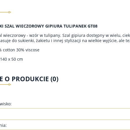
KI SZAL WIECZOROWY GIPIURA TULIPANEK GT08
al wieczorowy - wzór w tulipany. Szal gipiura dostępny w wielu, ci
asuje do sukienki, żakietu i innej stylizacji na wielkie wyjście, ale t
% cotton 30% viscose
140 x 50 cm
E O PRODUKCIE (0)
zwisko:
nia: