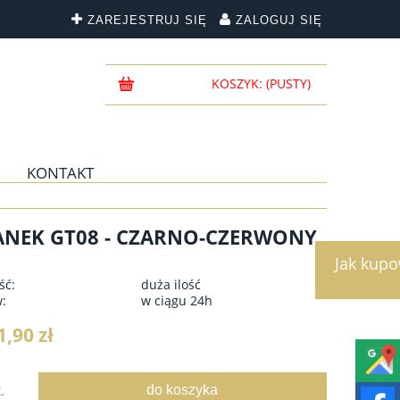
ZAREJESTRUJ SIĘ
ZALOGUJ SIĘ
KOSZYK:
(PUSTY)
KONTAKT
ANEK GT08 - CZARNO-CZERWONY
Jak kup
ść:
duża ilość
w:
w ciągu 24h
1,90 zł
do koszyka
.