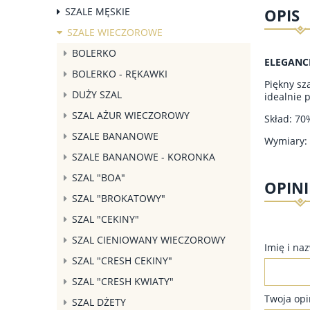
SZALE MĘSKIE
OPIS
SZALE WIECZOROWE
BOLERKO
ELEGANC
BOLERKO - RĘKAWKI
Piękny sz
DUŻY SZAL
idealnie p
SZAL AŻUR WIECZOROWY
Skład: 70
SZALE BANANOWE
Wymiary: 
SZALE BANANOWE - KORONKA
SZAL "BOA"
OPINI
SZAL "BROKATOWY"
SZAL "CEKINY"
SZAL CIENIOWANY WIECZOROWY
Imię i na
SZAL "CRESH CEKINY"
SZAL "CRESH KWIATY"
Twoja opi
SZAL DŻETY