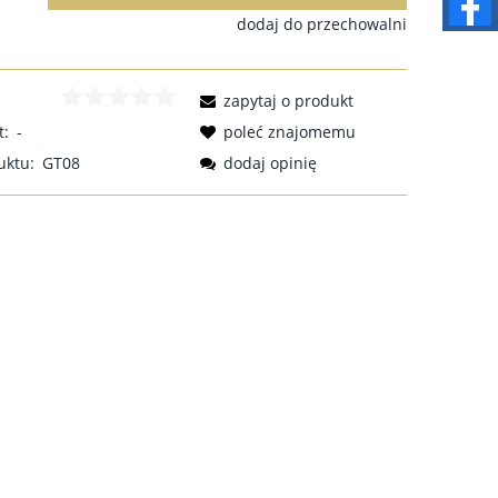
dodaj do przechowalni
zapytaj o produkt
t:
-
poleć znajomemu
uktu:
GT08
dodaj opinię