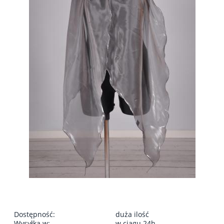
Dostępność:
duża ilość
Wysyłka w:
w ciągu 24h