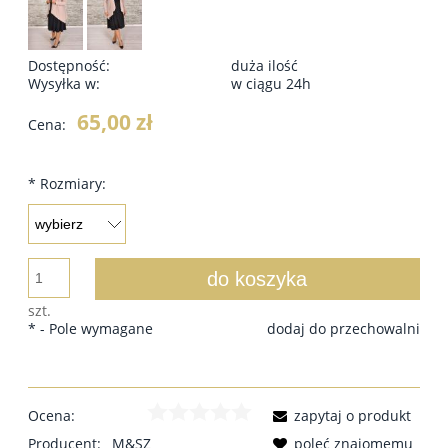
Dostępność:
duża ilość
Wysyłka w:
w ciągu 24h
65,00 zł
Cena:
*
Rozmiary:
do koszyka
szt.
*
- Pole wymagane
dodaj do przechowalni
Ocena:
zapytaj o produkt
Producent:
M&SZ
poleć znajomemu