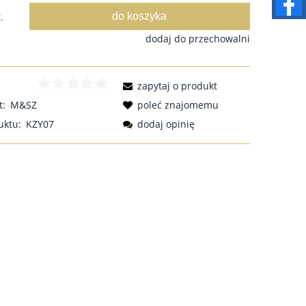
do koszyka
.
dodaj do przechowalni
zapytaj o produkt
t:
M&SZ
poleć znajomemu
uktu:
KZY07
dodaj opinię