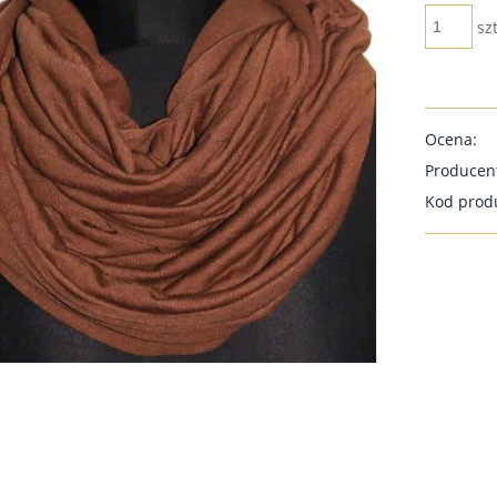
szt
Ocena:
Producen
Kod prod