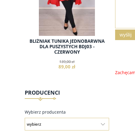
wyślij
 KRÓTKA
BLIŹNIAK TUNIKA JEDNOBARWNA
PONCHO
, BIAŁY
DLA PUSZYSTYCH BDJ03 -
RĘKAWK
CZERWONY
139,00 zł
89,00 zł
Zachęcamy
PRODUCENCI
do koszyka
Wybierz producenta