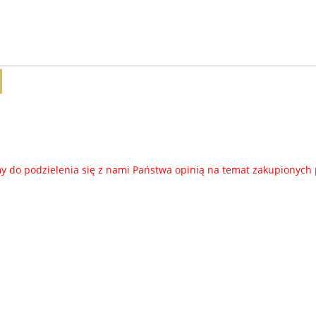
 WZORY Z KAPTUREM I
MARSZCZONA TUNIKA DLA
AMI PRK02 - POPIEL,
PUSZYSTYCH TMR04 - GRANAT,
CZARNY, GRAFIT
BIAŁY
122,00 zł
89,00 zł
92,00 zł
55,00 zł
 do podzielenia się z nami Państwa opinią na temat zakupionych
do koszyka
do koszyka