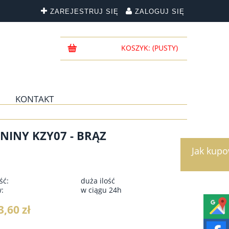
ZAREJESTRUJ SIĘ
ZALOGUJ SIĘ
KOSZYK:
(PUSTY)
KONTAKT
NINY KZY07 - BRĄZ
Jak kup
ść:
duża ilość
w:
w ciągu 24h
3,60 zł