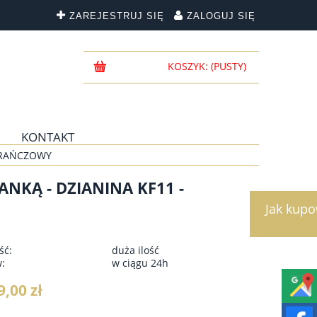
ZAREJESTRUJ SIĘ
ZALOGUJ SIĘ
KOSZYK:
(PUSTY)
KONTAKT
MARAŃCZOWY
NKĄ - DZIANINA KF11 -
Jak kup
ść:
duża ilość
w:
w ciągu 24h
9,00 zł