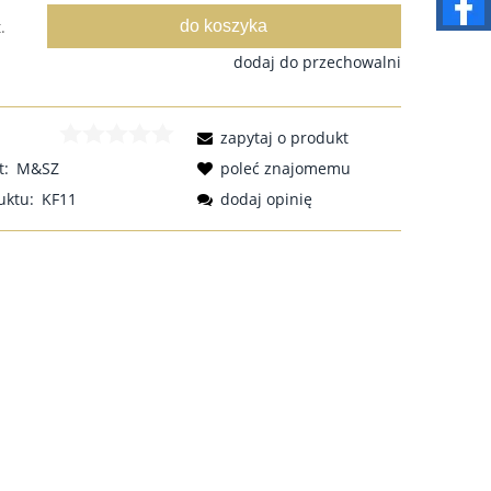
do koszyka
.
dodaj do przechowalni
zapytaj o produkt
t:
M&SZ
poleć znajomemu
uktu:
KF11
dodaj opinię