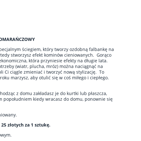
- POMARAŃCZOWY
pecjalnym ściegiem, który tworzy ozdobną falbankę na
 wtedy stworzysz efekt kominów cieniowanych. Gorąco
onomiczna, która przyniesie efekty na długie lata.
otrzeby (wiatr, plucha, mróz) można naciągnąć na
li Ci ciągle zmieniać i tworzyć nową stylizację. To
roku marzysz, aby otulić się w coś miłego i ciepłego.
dząc z domu zakładasz je do kurtki lub płaszcza,
nym popołudniem kiedy wracasz do domu, ponownie się
eniowany.
 25 złotych za 1 sztukę.
towym.