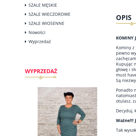
SZALE MĘSKIE
SZALE WIECZOROWE
OPIS
SZALE WIOSENNE
Nowości
KOMINY 
Wyprzedaż
Kominy z 
pewno wyr
zachęcamy
Kupując n
głowę i s
WYPRZEDAŻ
must have
Są niezwy
Ponadto n
natomiast
otulasz, 
Decyduj, 
Ważne!!! 
Tak wysok