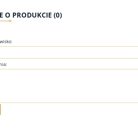
E O PRODUKCIE (0)
zwisko:
ZCZONA TUNIKA DLA
TUNIKA SWETERKOWA DLA
TYCH TMR03 - KORAL,
PUSZYSTYCH TSR03 - JASNY
BIAŁY
BEŻOWY, MARSALA (RDZAWE
BORDO), BRĄZOWY, CZARNY
89,00 zł
115,00 zł
nia:
55,00 zł
69,00 zł
do koszyka
do koszyka