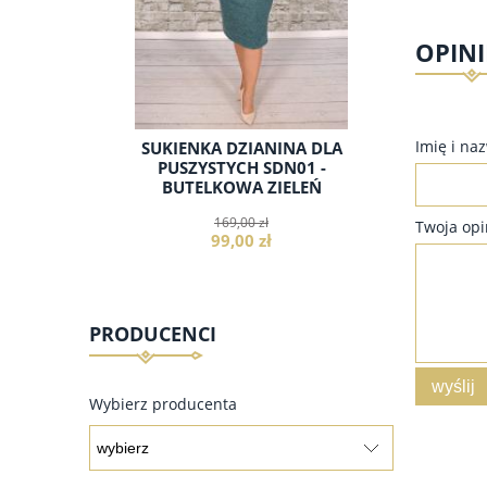
OPINI
Imię i na
T02 -
SUKIENKA DZIANINA DLA
MARS
RĄZU
PUSZYSTYCH SDN01 -
PUSZYS
BUTELKOWA ZIELEŃ
169,00 zł
Twoja opi
99,00 zł
PRODUCENCI
do koszyka
wyślij
Wybierz producenta