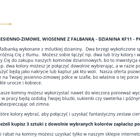
JESIENNO-ZIMOWE, WIOSENNE Z FALBANKĄ - DZIANINA KF11 
falbanką wykonane z milutkiej dzianiny. Dwa brzegi wykończone s
óżnią Cię z tłumu. Możesz sobie łączyć np. dwa lub trzy kolory i
 Cię do zakupu naszych kominów dzianinowych, bo to inwestycja ek
p. dwa kolory możesz je połączyć dowolnie wybierając, a w razie p
łużyć będą jako nakrycie lub kaptur jak kto woli. Nasza oferta pozwo
 na Twojej jesienno-zimowej półce w szafie, bo właśnie o tej porze 
kle urocze i kobiece.
asze kominy możesz wykorzystać nawet do wieczora ponieważ wycho
 w pracy będą ozdobą Twojej bluzki, sukienki czy sweterka i póź
zabezpieczając od zimna.
które kolory wybrać, aby połączyć i uzyskać fantastyczny zestaw ci
Jeżeli kupisz 3 sztuki z dowolnie wybranych kolorów zapłacisz po
i rabat na kominy możesz uzyskać tylko w naszym sklepie interne