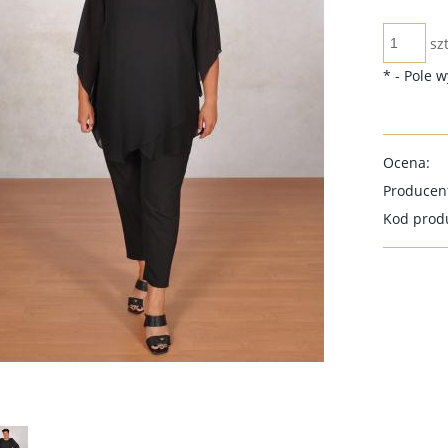
szt
*
- Pole 
Ocena:
Producen
Kod prod