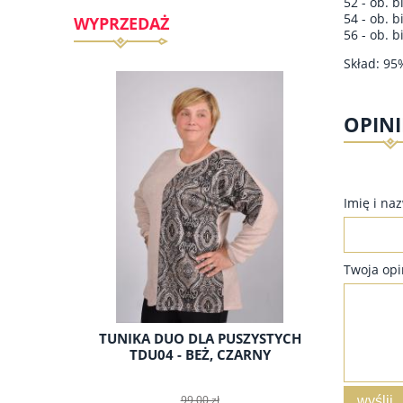
52 - ob. b
54 - ob. b
WYPRZEDAŻ
56 - ob. b
Skład: 95
OPINI
Imię i na
Twoja opi
D04 -
TUNIKA DUO DLA PUSZYSTYCH
TUN
ARY,
TDU04 - BEŻ, CZARNY
PUSZYS
99,00 zł
wyślij