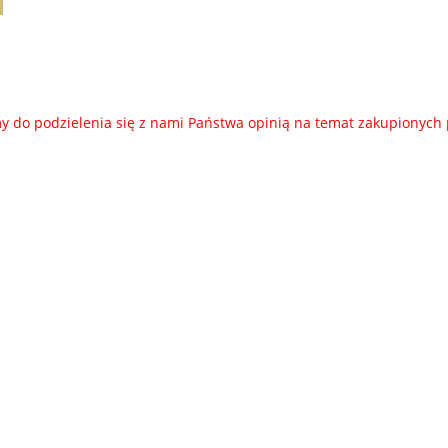
69,00 zł
45,00 zł
 do podzielenia się z nami Państwa opinią na temat zakupionych
do koszyka
do koszyka