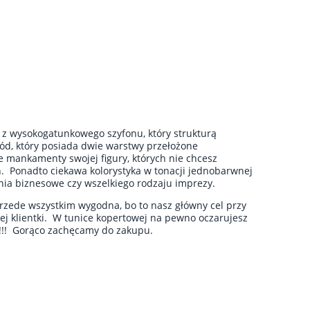
 z wysokogatunkowego szyfonu, który strukturą
ód, który posiada dwie warstwy przełożone
e mankamenty swojej figury, których nie chcesz
. Ponadto ciekawa kolorystyka w tonacji jednobarwnej
ania biznesowe czy wszelkiego rodzaju imprezy.
przede wszystkim wygodna, bo to nasz główny cel przy
j klientki. W tunice kopertowej na pewno oczarujesz
!!! Gorąco zachęcamy do zakupu.