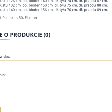
iustu 126 cm, ob. bioder 140 c
m, dł. tyłu 74 cm, dł. przodu 87 cm.
iustu 132 cm, ob. bioder 150 c
m, dł. tyłu 75 cm, dł. przodu 88 cm.
iustu 140 cm, ob. bioder 156 c
m, dł. tyłu 76 cm, dł. przodu 89 cm.
% Poliester, 5% Elastan
E O PRODUKCIE (0)
zwisko:
nia:
IKA DRESOWA DLA
TUNIKA Z KLAMERKĄ DLA
TYCH TDS01 - CIEMNY
PUSZYSTYCH TZK02 - CZARNY
GRANAT
99,00 zł
99,00 zł