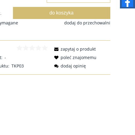
do koszyka
.
wymagane
dodaj do przechowalni
zapytaj o produkt
t:
-
poleć znajomemu
uktu:
TKP03
dodaj opinię