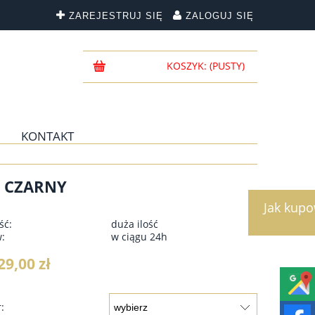
ZAREJESTRUJ SIĘ
ZALOGUJ SIĘ
KOSZYK:
(PUSTY)
KONTAKT
- CZARNY
Jak kup
ść:
duża ilość
w:
w ciągu 24h
29,00 zł
: