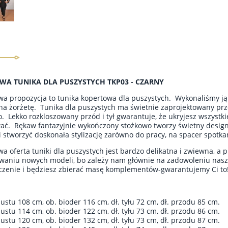
WA TUNIKA DLA PUSZYSTYCH TKP03 - CZARNY
a propozycja to tunika kopertowa dla puszystych. Wykonaliśmy ją
a żorżetę. Tunika dla puszystych ma świetnie zaprojektowany prz
. Lekko rozkloszowany przód i tył gwarantuje, że ukryjesz wszystki
ć. Rękaw fantazyjnie wykończony stożkowo tworzy świetny design
i stworzyć doskonała stylizację zarówno do pracy, na spacer spotk
a oferta tuniki dla puszystych jest bardzo delikatna i zwiewna, a 
aniu nowych modeli, bo zależy nam głównie na zadowoleniu nasze
czenie i będziesz zbierać masę komplementów-gwarantujemy Ci to
iustu 108 cm, ob. bioder 116 c
m, dł. tyłu 72 cm, dł. przodu 85 cm.
iustu 114 cm, ob. bioder 122 c
m, dł. tyłu 73 cm, dł. przodu 86 cm.
iustu 120 cm, ob. bioder 132 c
m, dł. tyłu 73 cm, dł. przodu 87 cm.