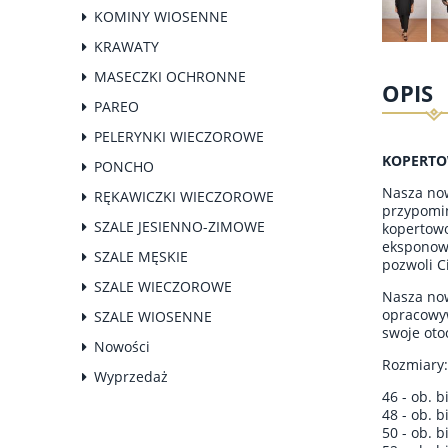
KOMINY WIOSENNE
KRAWATY
MASECZKI OCHRONNE
OPIS
PAREO
PELERYNKI WIECZOROWE
KOPERTO
PONCHO
Nasza now
RĘKAWICZKI WIECZOROWE
przypomin
SZALE JESIENNO-ZIMOWE
kopertowo
eksponowa
SZALE MĘSKIE
pozwoli C
SZALE WIECZOROWE
Nasza now
opracowyw
SZALE WIOSENNE
swoje oto
Nowości
Rozmiary:
Wyprzedaż
46 - ob. b
48 - ob. b
50 - ob. b