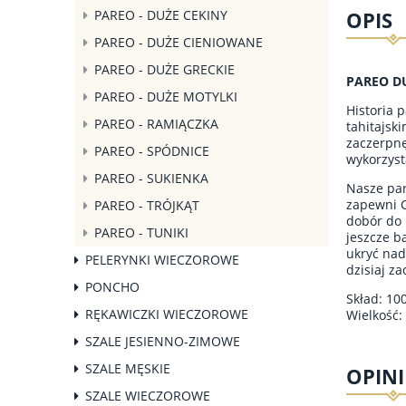
PAREO - DUŻE CEKINY
OPIS
PAREO - DUŻE CIENIOWANE
PAREO - DUŻE GRECKIE
PAREO D
PAREO - DUŻE MOTYLKI
Historia 
PAREO - RAMIĄCZKA
tahitajsk
zaczerpnę
PAREO - SPÓDNICE
wykorzyst
PAREO - SUKIENKA
Nasze par
zapewni C
PAREO - TRÓJKĄT
dobór do 
PAREO - TUNIKI
jeszcze b
ukryć nad
PELERYNKI WIECZOROWE
dzisiaj z
PONCHO
Skład: 10
RĘKAWICZKI WIECZOROWE
Wielkość:
SZALE JESIENNO-ZIMOWE
SZALE MĘSKIE
OPINI
SZALE WIECZOROWE