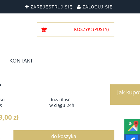
ZAREJESTRUJ SIĘ
ZALOGUJ SIĘ
KOSZYK:
(PUSTY)
KONTAKT
A
Jak kup
ść:
duża ilość
w:
w ciągu 24h
9,00 zł
do koszyka
.