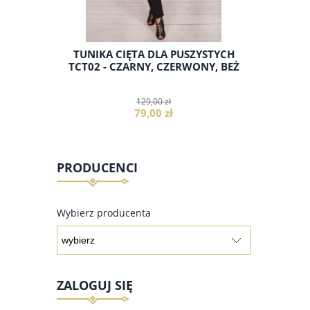
 TUNIKA
TUNIKA CIĘTA DLA PUSZYSTYCH
TUNIK
K06 -
TCT02 - CZARNY, CZERWONY, BEŻ
PUSZY
CZ
129,00 zł
79,00 zł
PRODUCENCI
do koszyka
Wybierz producenta
ZALOGUJ SIĘ