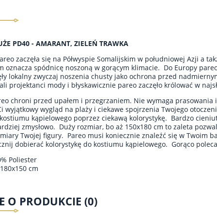
UŻE PD40 - AMARANT, ZIELEŃ TRAWKA
pareo zaczęła się na Półwyspie Somalijskim w południowej Azji a t
im oznacza spódnicę noszoną w gorącym klimacie. Do Europy pareo 
ły lokalny zwyczaj noszenia chusty jako ochrona przed nadmierny
ali projektanci mody i błyskawicznie pareo zaczęło królować w naj
eo chroni przed upałem i przegrzaniem. Nie wymaga prasowania i o
i wyjątkowy wygląd na plaży i ciekawe spojrzenia Twojego otoczen
kostiumu kąpielowego poprzez ciekawą kolorystykę. Bardzo cieniutk
ardziej zmysłowo. Duży rozmiar, bo aż 150x180 cm to zaleta pozwal
miary Twojej figury. Pareo musi koniecznie znaleźć się w Twoim ba
acznij dobierać kolorystykę do kostiumu kąpielowego. Gorąco polec
0% Poliester
 180x150 cm
E O PRODUKCIE (0)