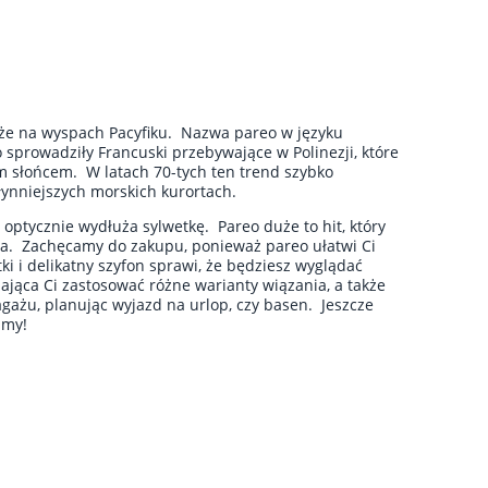
akże na wyspach Pacyfiku. Nazwa pareo w języku
sprowadziły Francuski przebywające w Polinezji, które
m słońcem. W latach 70-tych ten trend szybko
słynniejszych morskich kurortach.
ptycznie wydłuża sylwetkę. Pareo duże to hit, który
ia. Zachęcamy do zakupu, ponieważ pareo ułatwi Ci
i i delikatny szyfon sprawi, że będziesz wyglądać
ająca Ci zastosować różne warianty wiązania, a także
gażu, planując wyjazd na urlop, czy basen. Jeszcze
amy!