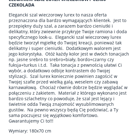
CZEKOLADA
Elegancki szal wieczorowy lurex to nasza oferta
przeznaczona dla bardzo wymagających klientek. Jest to
przepiękny duży szal, a zarazem bardzo cieniutki i
delikatny, który zwiewnie przykryje Twoje ramiona i doda
specyficznego look-u. Elegancki szal wieczorowy lurex
będzie tworzył mgiełkę do Twojej kreacji, ponieważ tak
delikatny i super cieniutki. Dodatkowym walorem jest
jego kolorystyka. Otóż każdy kolor jest w dwóch tonacjach
np. jasne srebro to srebro+biały, bordo+czarny czy
fuksja+turkus i.t.d. Taka tonacja z pewnością ułatwi Ci
wybór, a dodatkowo odbije kontrastem do Twojej
stylizacji. Szal lurex koniecznie powinien zagościć w
Twojej szafie przed wielką galą, weselem czy zabawą
karnawałową. Chociaż równie dobrze będzie wyglądać w
połączeniu z żakietem. Materiał z którego wykonano jest
bardzo szlachetny co powoduje, że szal jest lejący i
świetnie odda Twoją znajomość wysublimowanych
gustów. Na pewno wszyscy będą Cię podziwiać, a Ty
sama poczujesz się wyjątkowo komfortowo.
Gwarantujemy Ci to!!!
Wymiary: 180x70 cm