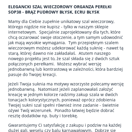
ELEGANCKI SZAL WIECZOROWY ORGANZA PEREŁKI
SOP38 - BRĄZ PUDROWY BŁYSK, ECRU BŁYSK
Mamy dla Ciebie zupełnie unikatowy szal wieczorowy,
którego nigdzie nie kupisz - tylko w naszym sklepie
internetowym. Specjalnie zaprojektowany dla tych, które
chcą oczarować swoje otoczenie, a tym samym udowodnić
jak mają wysokie wymagania. Tym przepięknym szalem
wieczorowym możesz udekorować każdą suknię - nawet tą
starą, której dawno nie zakładałaś. Atutem naszego
nowego projektu jest to, że szal składa się z dwóch sztuk
połączonych perełkami. Możesz wybrać wersję
jednobarwną lub kontrastową w zależności, która bardziej
pasuje do Twojej kreacji.
Jeżeli Twoja suknia ma motywy wzorzyste polecamy wersję
jednobarwną. Natomiast jeżeli zaplanowałaś założyć
kreację w jednym kolorze radzimy zakup szala w dwóch
tonacjach kolorystycznych, ponieważ oprócz zdobienia
Twojej sukni szal spełni również inne zadanie - świetnie
ożywi Twój wizerunek. Ponadto łatwiej będzie dobrać
resztę dodatków np. buty i torebkę.
Gwarantujemy Ci satysfakcję z zakupu i podziw na każdej
dużej gali, weselu czy balu karnawałowym. Dobrze się