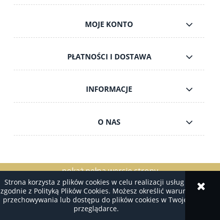
MOJE KONTO
PŁATNOŚCI I DOSTAWA
INFORMACJE
O NAS
pokaż pełną wersję strony
Strona korzysta z plików cookies w celu realizacji usług i
Sklep internetowy Shoper.pl
zgodnie z Polityką Plików Cookies. Możesz określić warunki
przechowywania lub dostępu do plików cookies w Twojej
przeglądarce.