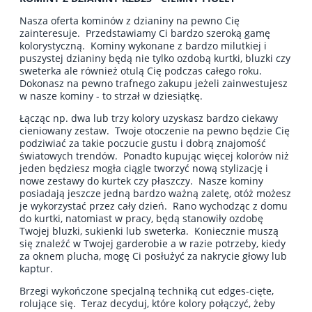
Nasza oferta kominów z dzianiny na pewno Cię
zainteresuje. Przedstawiamy Ci bardzo szeroką gamę
kolorystyczną. Kominy wykonane z bardzo milutkiej i
puszystej dzianiny będą nie tylko ozdobą kurtki, bluzki czy
sweterka ale również otulą Cię podczas całego roku.
Dokonasz na pewno trafnego zakupu jeżeli zainwestujesz
w nasze kominy - to strzał w dziesiątkę.
Łącząc np. dwa lub trzy kolory uzyskasz bardzo ciekawy
cieniowany zestaw. Twoje otoczenie na pewno będzie Cię
podziwiać za takie poczucie gustu i dobrą znajomość
światowych trendów. Ponadto kupując więcej kolorów niż
jeden będziesz mogła ciągle tworzyć nową stylizację i
nowe zestawy do kurtek czy płaszczy. Nasze kominy
posiadają jeszcze jedną bardzo ważną zaletę, otóż możesz
je wykorzystać przez cały dzień. Rano wychodząc z domu
do kurtki, natomiast w pracy, będą stanowiły ozdobę
Twojej bluzki, sukienki lub sweterka. Koniecznie muszą
się znaleźć w Twojej garderobie a w razie potrzeby, kiedy
za oknem plucha, mogę Ci posłużyć za nakrycie głowy lub
kaptur.
Brzegi wykończone specjalną techniką cut edges-cięte,
rolujące się. Teraz decyduj, które kolory połączyć, żeby