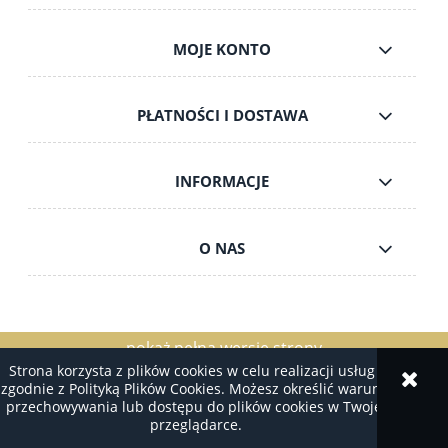
MOJE KONTO
PŁATNOŚCI I DOSTAWA
INFORMACJE
O NAS
pokaż pełną wersję strony
Strona korzysta z plików cookies w celu realizacji usług i
Sklep internetowy Shoper.pl
zgodnie z Polityką Plików Cookies. Możesz określić warunki
przechowywania lub dostępu do plików cookies w Twojej
przeglądarce.