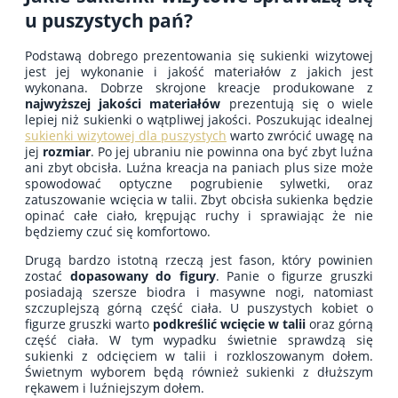
u puszystych pań?
Podstawą dobrego prezentowania się sukienki wizytowej
jest jej wykonanie i jakość materiałów z jakich jest
wykonana. Dobrze skrojone kreacje produkowane z
najwyższej jakości
materiałów
prezentują się o wiele
lepiej niż sukienki o wątpliwej jakości. Poszukując idealnej
sukienki wizytowej dla puszystych
warto zwrócić uwagę na
jej
rozmiar
. Po jej ubraniu nie powinna ona być zbyt luźna
ani zbyt obcisła. Luźna kreacja na paniach plus size może
spowodować optyczne pogrubienie sylwetki, oraz
zatuszowanie wcięcia w talii. Zbyt obcisła sukienka będzie
opinać całe ciało, krępując ruchy i sprawiając że nie
będziemy czuć się komfortowo.
Drugą bardzo istotną rzeczą jest fason, który powinien
zostać
dopasowany do figury
. Panie o figurze gruszki
posiadają szersze biodra i masywne nogi, natomiast
szczuplejszą górną część ciała. U puszystych kobiet o
figurze gruszki warto
podkreślić wcięcie w talii
oraz górną
część ciała. W tym wypadku świetnie sprawdzą się
sukienki z odcięciem w talii i rozkloszowanym dołem.
Świetnym wyborem będą również sukienki z dłuższym
rękawem i luźniejszym dołem.