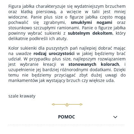
Figura jabłka charakteryzuje się wydatniejszym brzuchem
oraz klatką piersiową, a wcięcie w talii jest mniej
widoczne. Panie plus size o figurze jabłka często mogą
pochwalić się zgrabnymi,
smukłymi nogami
oraz
stosunkowo szczupłymi ramionami. Panie o figurze jabłka
powinny wybrać sukienki z
subtelnym dekoltem
, który
delikatnie podkreśli ich atuty.
Kolor sukienki dla puszystych pań najlepiej dobrać mając
na uwadze
rodzaj
uroczystości
w jakiej będziemy brać
udział. W przypadku plus size, najlepszym rozwiązaniem
jest wybranie kreacji w
stonowanych kolorach
, i
uzupełnienie jej bardziej różnorodnymi dodatkami. Dzięki
temu nie będziemy przyciągać zbyt dużej uwagi do
mankamentów jak wystający brzuch czy większe uda.
szale krawaty
POMOC