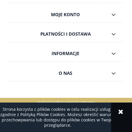
MOJE KONTO
PŁATNOŚCI I DOSTAWA
INFORMACJE
O NAS
pokaż pełną wersję strony
Strona korzysta z plików cookies w celu realizacji usług i
Sklep internetowy Shoper.pl
zgodnie z Polityką Plików Cookies. Możesz określić warunki
przechowywania lub dostępu do plików cookies w Twojej
przeglądarce.