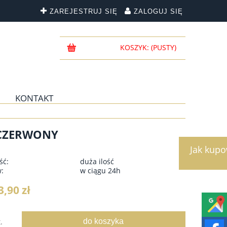
ZAREJESTRUJ SIĘ
ZALOGUJ SIĘ
KOSZYK:
(PUSTY)
KONTAKT
 CZERWONY
Jak kup
ść:
duża ilość
w:
w ciągu 24h
3,90 zł
do koszyka
.