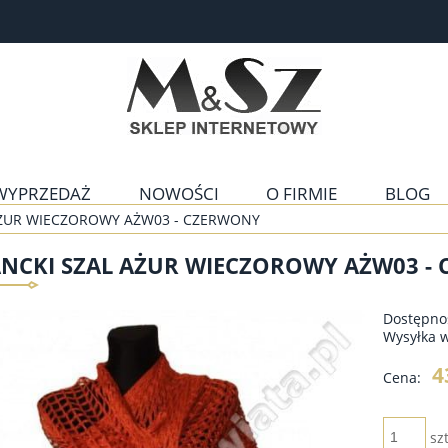
WYPRZEDAŻ
NOWOŚCI
O FIRMIE
BLOG
AŻUR WIECZOROWY AŻW03 - CZERWONY
ANCKI SZAL AŻUR WIECZOROWY AŻW03 -
Dostępno
Wysyłka 
4
Cena:
szt