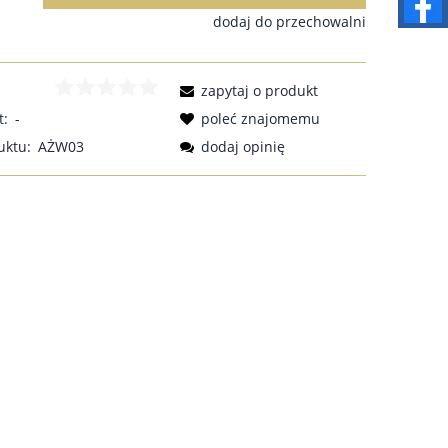
dodaj do przechowalni
zapytaj o produkt
t:
-
poleć znajomemu
uktu:
AŻW03
dodaj opinię