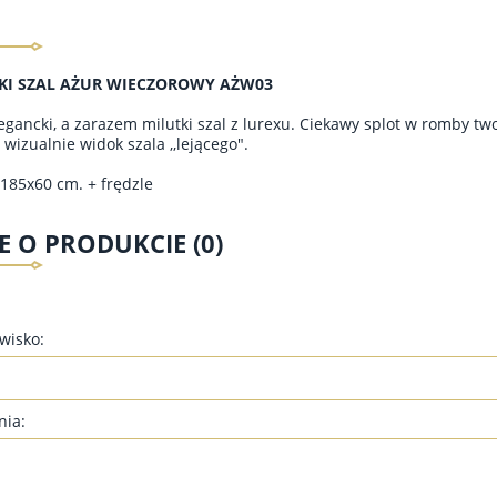
KI SZAL AŻUR WIECZOROWY AŻW03
egancki, a zarazem milutki szal z lurexu. Ciekawy splot w romby tw
wizualnie widok szala ,,lejącego".
185x60 cm. + frędzle
E O PRODUKCIE (0)
zwisko:
nia: