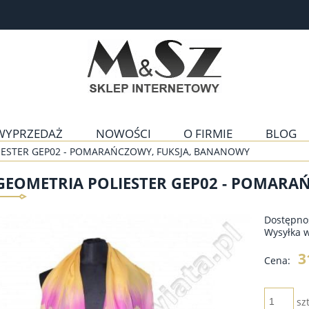
WYPRZEDAŻ
NOWOŚCI
O FIRMIE
BLOG
IESTER GEP02 - POMARAŃCZOWY, FUKSJA, BANANOWY
 GEOMETRIA POLIESTER GEP02 - POMAR
Dostępno
Wysyłka 
3
Cena:
szt