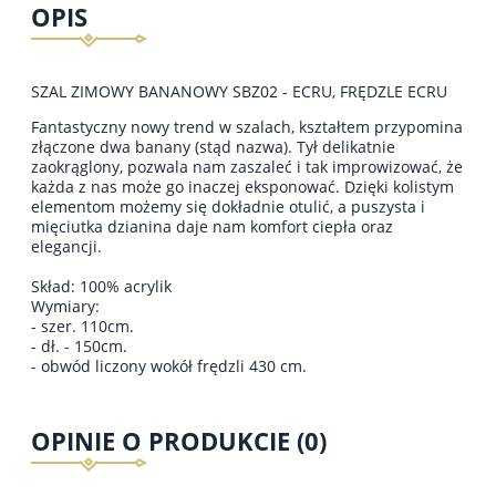
OPIS
SZAL ZIMOWY BANANOWY SBZ02 - ECRU, FRĘDZLE ECRU
Fantastyczny nowy trend w szalach, kształtem przypomina
złączone dwa banany (stąd nazwa). Tył delikatnie
zaokrąglony, pozwala nam zaszaleć i tak improwizować, że
każda z nas może go inaczej eksponować. Dzięki kolistym
elementom możemy się dokładnie otulić, a puszysta i
mięciutka dzianina daje nam komfort ciepła oraz
elegancji.
Skład: 100% acrylik
Wymiary:
- szer. 110cm.
- dł. - 150cm.
- obwód liczony wokół frędzli 430 cm.
OPINIE O PRODUKCIE (0)